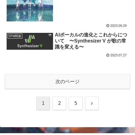
2023.09.29
AIボーカルの進化とこれからにつ
DTM関連
いて 〜Synthesizer V が歌の常
識を変える〜
2023.07.27
次のページ
次
1
2
5
へ