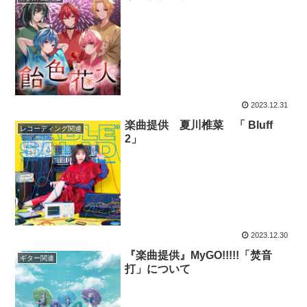
2023.12.31
楽曲提供 夏川椎菜 「 Bluff
レコーディング関連
2」
2023.12.30
『楽曲提供』MyGO!!!!!「焚音
ギター関連
打」について