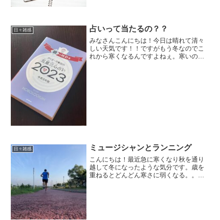
ない危機感を抱いております💦いや本当
に寒いと全てがダメなんですよ・・・体
が固くなるし動きも遅くなる...
占いって当たるの？？
日々雑感
みなさんこんにちは！今日は晴れて清々
しい天気です！！ですがもう冬なのでこ
れから寒くなるんですよねぇ。寒いの苦
手なので冬が悩ましいです・・・さて本
日は「占い」について。みなさんは占い
って結構やったり見たりしますか？朝の
情報番組などで星座占いや...
ミュージシャンとランニング
日々雑感
こんにちは！最近急に寒くなり秋を通り
越して冬になったような気分です。歳を
重ねるとどんどん寒さに弱くなる。。運
動が足りてないのかもしれませんね😊さ
て、本日はミュージシャンとランニング
について。ミュージシャンで普段からラ
ンニングをしている方が意...