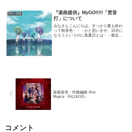
『楽曲提供』MyGO!!!!!「焚音
ギター関連
打」について
みなさんこんにちは。すっかり夏も終わ
って秋景色・・・かと思いきや、10月に
なろうというのに真夏日とは・・最近は
秋が短いと感じますね。あっというまに
寒くなって冬になると思ってしまいま
す・・・。さて本日は『楽曲提供』
MyGO!!!!!「焚音打」...
楽曲提供・作曲編曲 Ave
Mujica「KiLLKiSS」
コメント