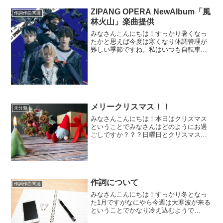
ZIPANG OPERA NewAlbum「風
作詞作曲関連
林火山」楽曲提供
みなさんこんにちは！すっかり暑くなっ
たかと思えば今度は寒くなり体調管理が
難しい季節ですね。私はいつも自転車で
レッスン場所まで通っていますが服装も
いつも悩みます・・・しかしどうせすぐ
夏が来て暑くなってしまうのでこの今の
絶妙に微妙な気候もしっか...
メリークリスマス！！
未分類
みなさんこんにちは！本日はクリスマス
ということでみなさんはどのようにお過
ごしですか？？？日曜日とクリスマスが
重なることって7年に一度しかないわけで
多くの方がクリスマス休暇を楽しんでい
るのではないでしょうか😊さてクリスマ
スといえばクリスマスソ...
作詞について
作詞作曲関連
みなさんこんにちは！すっかり冬となっ
た1月ですがなにやら今週は大寒波が来る
ということでかなり冷え込むようで
す・・・寒さに弱い自分としてはこの上