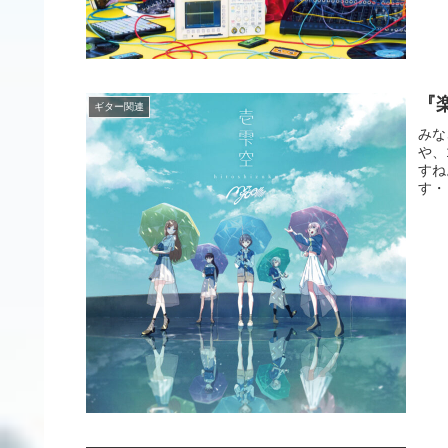
『楽
ギター関連
みな
や、
すね
す・