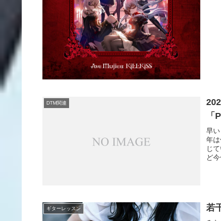
2
DTM関連
「P
早い
年は
じて
ど今
若
ギターレッスン