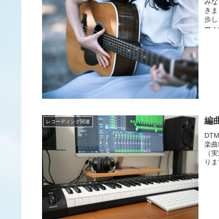
みな
きま
歩し
ー・
編
レコーディング関連
DT
楽曲
（実
りま