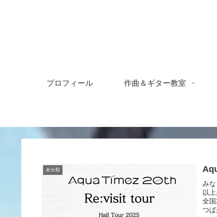
プロフィール
作曲＆ギター教室
Aq
未分類
みな
以上
全国
つば