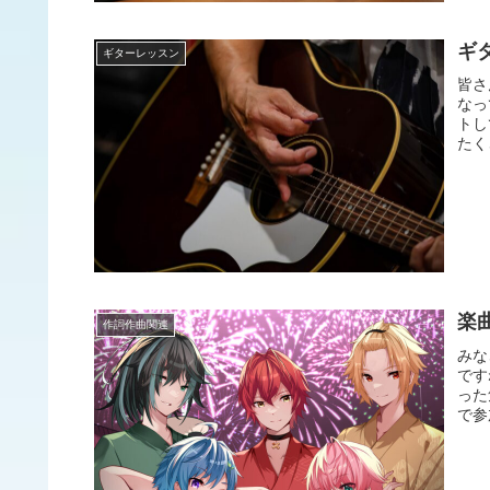
ギ
ギターレッスン
皆さ
なっ
トし
たく
楽
作詞作曲関連
みな
です
った
で参