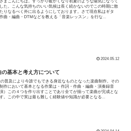
さまこんにちは。すっかり暖かくなり初夏のような陽気になって
した。こんな気持ちのいい気候は長く続かないのでこの時期に散
たりなるべく外に出るようにしております。さて現在私はギタ
作曲・編曲・DTMなどを教える「音楽レッスン」を行な...
2024.05.12
曲の基本と考え方について
Mの普及により今誰でもできる身近なものとなった楽曲制作。その
制作において基本となる作業は・作詞・作曲・編曲・演奏録音
演）この４つを作り出すことであり全てが揃って楽曲が完成とな
す。この中で実は最も難しく経験値や知識が必要となる...