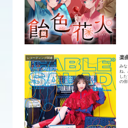
楽曲
レコーディング関連
みな
ね。
した
の倍