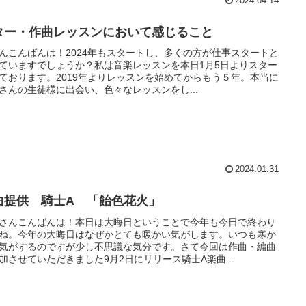
2024.04.14
ター・作曲レッスンにおいて感じること
んこんばんは！2024年もスタートし、多くの方が仕事スタートと
ていますでしょうか？私は音楽レッスンを本日1月5日よりスター
ております。2019年よりレッスンを始めてからもう５年。本当に
さんの生徒様に出会い、色々なレッスンをし...
2024.01.31
曲提供 騎士A 「飴色花火」
さんこんばんは！本日は大晦日ということで今年も今日で終わり
ね。今年の大晦日はなぜかとても暖かい気がします。いつも寒か
気がするのですが少し不思議な気分です。さて今回は作曲・編曲
加させていただきました9月2日にリリース騎士A楽曲...