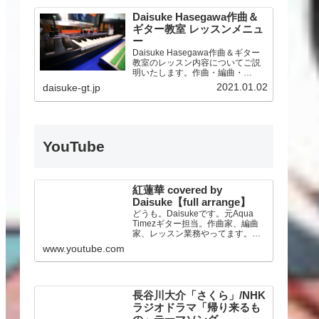
Daisuke Hasegawa作曲＆
ギター教室 レッスンメニュ
ー
Daisuke Hasegawa作曲＆ギター
教室のレッスン内容についてご説
明いたします。作曲・編曲・
DTM、そしてギター、ライブアレ
2021.01.02
daisuke-gt.jp
ンジ、機材サポートまで。オンラ
インレッスンにも対応いたしま
す。
YouTube
紅蓮華 covered by
Daisuke【full arrange】
どうも。Daisukeです。元Aqua
Timezギター担当。作曲家、編曲
家、レッスン業務やってます。人
気TVアニメ「鬼滅の刃」のオープ
www.youtube.com
ニングテーマLiSAさんの『紅蓮
華』をフルアレンジでカバーして
みました！★DAISUKE公式
Twitte…
長谷川大介「さくら」/NHK
ラジオドラマ「帰り来るも