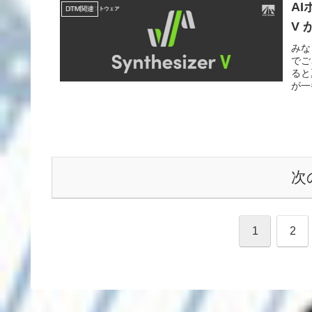
AI
DTM関連
V
みな
でご
ると
が一
次
1
2