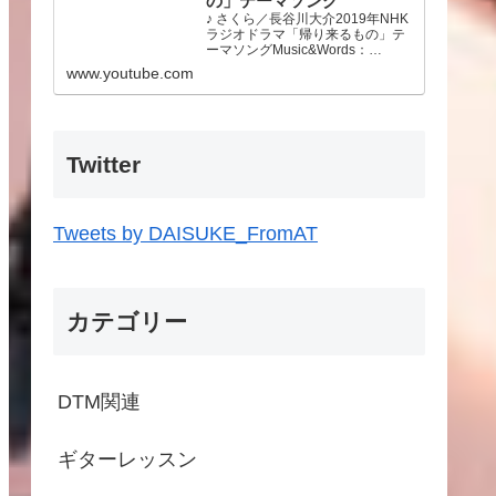
の」テーマソング
♪ さくら／長谷川大介2019年NHK
ラジオドラマ「帰り来るもの」テ
ーマソングMusic&Words：
Daisuke Hasegawa東日本大震災
www.youtube.com
から10年が経ちました。この先も
あの時のことを忘れず今できるこ
とをやっていこうと思います。故
郷…
Twitter
Tweets by DAISUKE_FromAT
カテゴリー
DTM関連
ギターレッスン