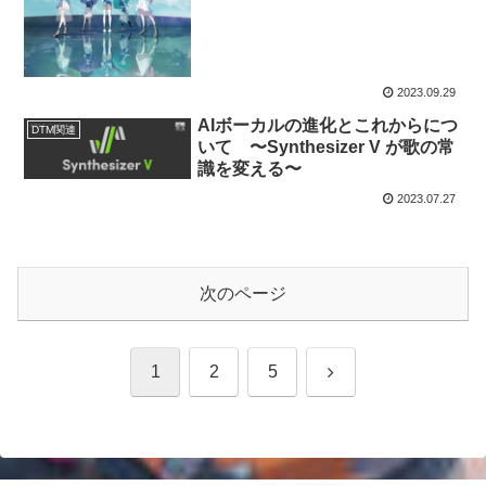
2023.09.29
AIボーカルの進化とこれからにつ
DTM関連
いて 〜Synthesizer V が歌の常
識を変える〜
2023.07.27
次のページ
次
1
2
5
へ