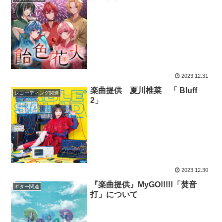
2023.12.31
楽曲提供 夏川椎菜 「 Bluff
レコーディング関連
2」
2023.12.30
『楽曲提供』MyGO!!!!!「焚音
ギター関連
打」について