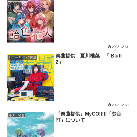
2023.12.31
楽曲提供 夏川椎菜 「 Bluff
レコーディング関連
2」
2023.12.30
『楽曲提供』MyGO!!!!!「焚音
ギター関連
打」について