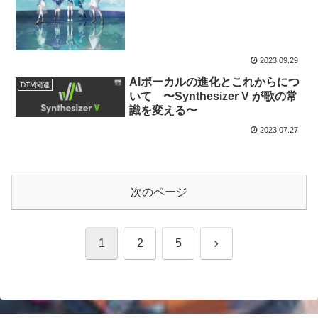
2023.09.29
AIボーカルの進化とこれからにつ
DTM関連
いて 〜Synthesizer V が歌の常
識を変える〜
2023.07.27
次のページ
次
1
2
5
へ