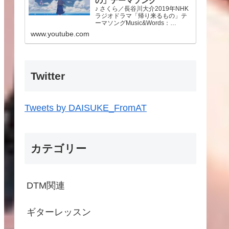
の」テーマソング
♪ さくら／長谷川大介2019年NHK
ラジオドラマ「帰り来るもの」テ
ーマソングMusic&Words：
Daisuke Hasegawa東日本大震災
www.youtube.com
から10年が経ちました。この先も
あの時のことを忘れず今できるこ
とをやっていこうと思います。故
郷…
Twitter
Tweets by DAISUKE_FromAT
カテゴリー
DTM関連
ギターレッスン