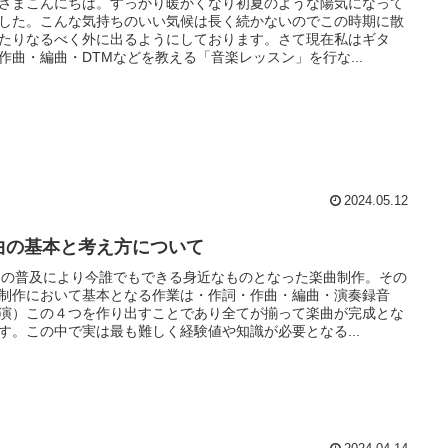
さまこんにちは。すっかり暖かくなり初夏のような陽気になって
した。こんな気持ちのいい気候は長く続かないのでこの時期に散
たりなるべく外に出るようにしております。さて現在私はギタ
作曲・編曲・DTMなどを教える「音楽レッスン」を行な...
2024.05.12
曲の基本と考え方について
Mの普及により今誰でもできる身近なものとなった楽曲制作。その
制作において基本となる作業は・作詞・作曲・編曲・演奏録音
演）この４つを作り出すことであり全てが揃って楽曲が完成とな
す。この中で実は最も難しく経験値や知識が必要となる...