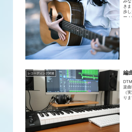
みな
きま
歩し
ー・
編
レコーディング関連
DT
楽曲
（実
りま