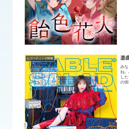
楽曲
レコーディング関連
みな
ね。
した
の倍