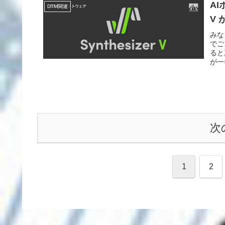
AI
DTM関連
V
みな
でご
ると
が一
次
1
2