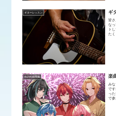
ギ
ギターレッスン
皆さ
なっ
トし
たく
楽
作詞作曲関連
みな
です
った
で参