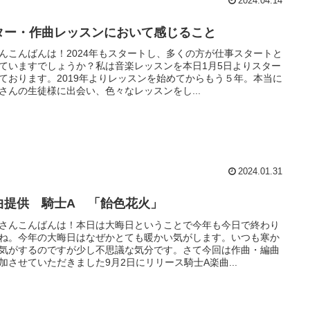
2024.04.14
ター・作曲レッスンにおいて感じること
んこんばんは！2024年もスタートし、多くの方が仕事スタートと
ていますでしょうか？私は音楽レッスンを本日1月5日よりスター
ております。2019年よりレッスンを始めてからもう５年。本当に
さんの生徒様に出会い、色々なレッスンをし...
2024.01.31
曲提供 騎士A 「飴色花火」
さんこんばんは！本日は大晦日ということで今年も今日で終わり
ね。今年の大晦日はなぜかとても暖かい気がします。いつも寒か
気がするのですが少し不思議な気分です。さて今回は作曲・編曲
加させていただきました9月2日にリリース騎士A楽曲...