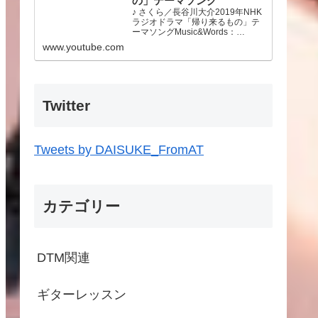
の」テーマソング
♪ さくら／長谷川大介2019年NHK
ラジオドラマ「帰り来るもの」テ
ーマソングMusic&Words：
Daisuke Hasegawa東日本大震災
www.youtube.com
から10年が経ちました。この先も
あの時のことを忘れず今できるこ
とをやっていこうと思います。故
郷…
Twitter
Tweets by DAISUKE_FromAT
カテゴリー
DTM関連
ギターレッスン