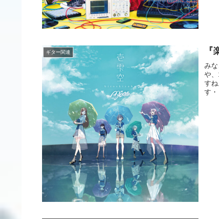
『楽
ギター関連
みな
や、
すね
す・