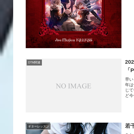
2
DTM関連
「P
早い
年は
じて
ど今
若
ギターレッスン