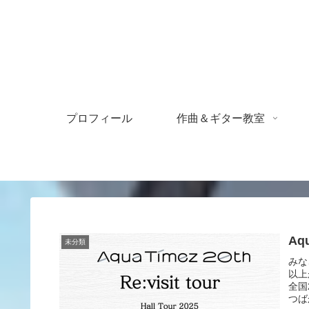
プロフィール
作曲＆ギター教室
Aq
未分類
みな
以上
全国
つば