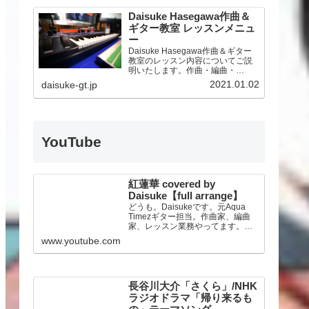
Daisuke Hasegawa作曲＆
ギター教室 レッスンメニュ
ー
Daisuke Hasegawa作曲＆ギター
教室のレッスン内容についてご説
明いたします。作曲・編曲・
DTM、そしてギター、ライブアレ
2021.01.02
daisuke-gt.jp
ンジ、機材サポートまで。オンラ
インレッスンにも対応いたしま
す。
YouTube
紅蓮華 covered by
Daisuke【full arrange】
どうも。Daisukeです。元Aqua
Timezギター担当。作曲家、編曲
家、レッスン業務やってます。人
気TVアニメ「鬼滅の刃」のオープ
www.youtube.com
ニングテーマLiSAさんの『紅蓮
華』をフルアレンジでカバーして
みました！★DAISUKE公式
Twitte…
長谷川大介「さくら」/NHK
ラジオドラマ「帰り来るも