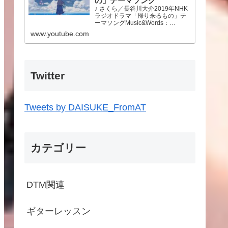
の」テーマソング
♪ さくら／長谷川大介2019年NHK
ラジオドラマ「帰り来るもの」テ
ーマソングMusic&Words：
Daisuke Hasegawa東日本大震災
www.youtube.com
から10年が経ちました。この先も
あの時のことを忘れず今できるこ
とをやっていこうと思います。故
郷…
Twitter
Tweets by DAISUKE_FromAT
カテゴリー
DTM関連
ギターレッスン