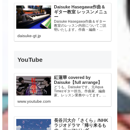
Daisuke Hasegawa作曲＆
ギター教室 レッスンメニュ
ー
Daisuke Hasegawa作曲＆ギター
教室のレッスン内容についてご説
明いたします。作曲・編曲・
DTM、そしてギター、ライブアレ
daisuke-gt.jp
ンジ、機材サポートまで。オンラ
インレッスンにも対応いたしま
す。
YouTube
紅蓮華 covered by
Daisuke【full arrange】
どうも。Daisukeです。元Aqua
Timezギター担当。作曲家、編曲
家、レッスン業務やってます。人
気TVアニメ「鬼滅の刃」のオープ
www.youtube.com
ニングテーマLiSAさんの『紅蓮
華』をフルアレンジでカバーして
みました！★DAISUKE公式
Twitte…
長谷川大介「さくら」/NHK
ラジオドラマ「帰り来るも