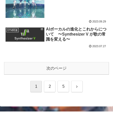
2023.09.29
AIボーカルの進化とこれからにつ
DTM関連
いて 〜Synthesizer V が歌の常
識を変える〜
2023.07.27
次のページ
次
1
2
5
へ