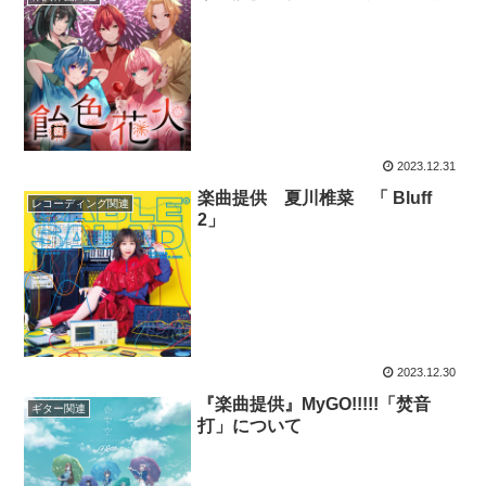
2023.12.31
楽曲提供 夏川椎菜 「 Bluff
レコーディング関連
2」
2023.12.30
『楽曲提供』MyGO!!!!!「焚音
ギター関連
打」について