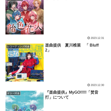
2023.12.31
楽曲提供 夏川椎菜 「 Bluff
レコーディング関連
2」
2023.12.30
『楽曲提供』MyGO!!!!!「焚音
ギター関連
打」について