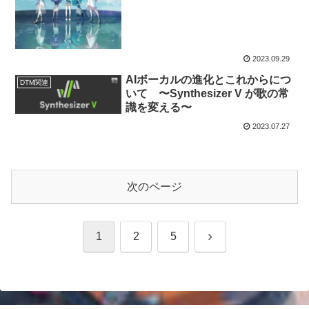
2023.09.29
AIボーカルの進化とこれからにつ
DTM関連
いて 〜Synthesizer V が歌の常
識を変える〜
2023.07.27
次のページ
次
1
2
5
へ