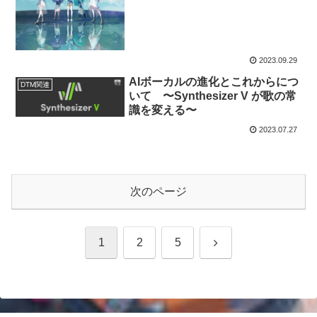
2023.09.29
AIボーカルの進化とこれからにつ
DTM関連
いて 〜Synthesizer V が歌の常
識を変える〜
2023.07.27
次のページ
次
1
2
5
へ