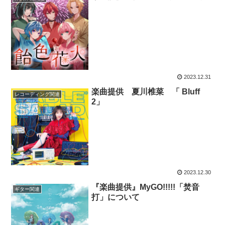
2023.12.31
楽曲提供 夏川椎菜 「 Bluff
レコーディング関連
2」
2023.12.30
『楽曲提供』MyGO!!!!!「焚音
ギター関連
打」について