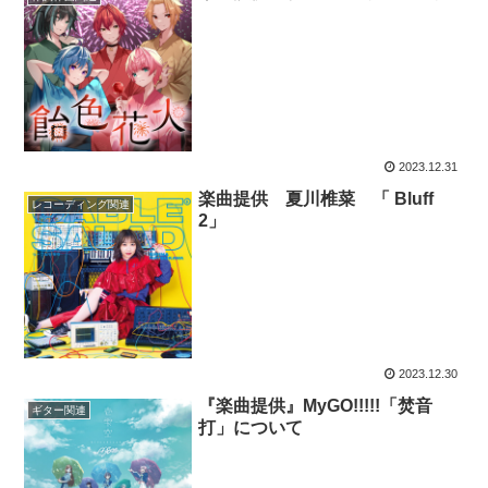
2023.12.31
楽曲提供 夏川椎菜 「 Bluff
レコーディング関連
2」
2023.12.30
『楽曲提供』MyGO!!!!!「焚音
ギター関連
打」について