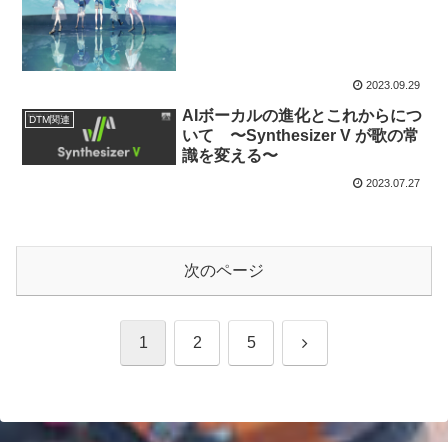
2023.09.29
AIボーカルの進化とこれからにつ
DTM関連
いて 〜Synthesizer V が歌の常
識を変える〜
2023.07.27
次のページ
次
1
2
5
へ