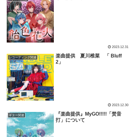
2023.12.31
楽曲提供 夏川椎菜 「 Bluff
レコーディング関連
2」
2023.12.30
『楽曲提供』MyGO!!!!!「焚音
ギター関連
打」について