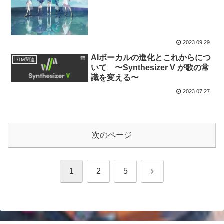
2023.09.29
AIボーカルの進化とこれからにつ
DTM関連
いて 〜Synthesizer V が歌の常
識を変える〜
2023.07.27
次のページ
次
1
2
5
へ