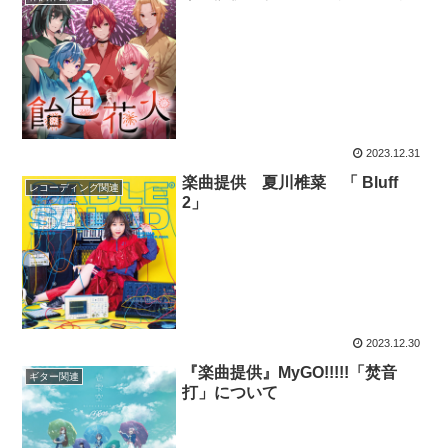
2023.12.31
楽曲提供 夏川椎菜 「 Bluff
レコーディング関連
2」
2023.12.30
『楽曲提供』MyGO!!!!!「焚音
ギター関連
打」について