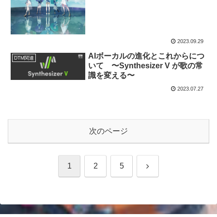
2023.09.29
AIボーカルの進化とこれからにつ
DTM関連
いて 〜Synthesizer V が歌の常
識を変える〜
2023.07.27
次のページ
次
1
2
5
へ