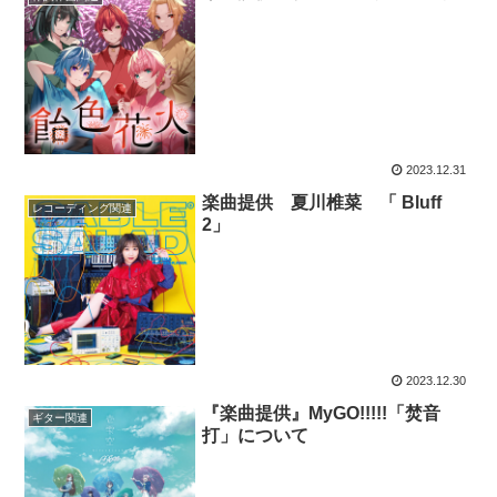
2023.12.31
楽曲提供 夏川椎菜 「 Bluff
レコーディング関連
2」
2023.12.30
『楽曲提供』MyGO!!!!!「焚音
ギター関連
打」について