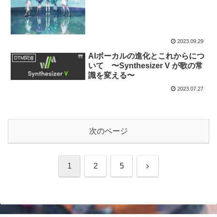
2023.09.29
AIボーカルの進化とこれからにつ
DTM関連
いて 〜Synthesizer V が歌の常
識を変える〜
2023.07.27
次のページ
次
1
2
5
へ