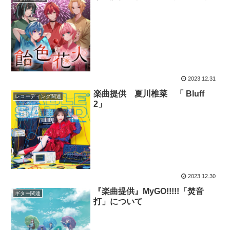
2023.12.31
楽曲提供 夏川椎菜 「 Bluff
レコーディング関連
2」
2023.12.30
『楽曲提供』MyGO!!!!!「焚音
ギター関連
打」について