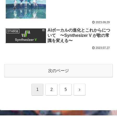
2023.09.29
AIボーカルの進化とこれからにつ
DTM関連
いて 〜Synthesizer V が歌の常
識を変える〜
2023.07.27
次のページ
次
1
2
5
へ