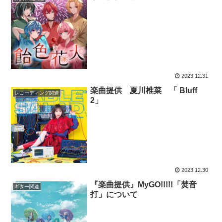
2023.12.31
楽曲提供 夏川椎菜 「 Bluff
レコーディング関連
2」
2023.12.30
『楽曲提供』MyGO!!!!!「焚音
ギター関連
打」について