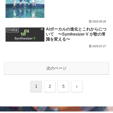
2023.09.29
AIボーカルの進化とこれからにつ
DTM関連
いて 〜Synthesizer V が歌の常
識を変える〜
2023.07.27
次のページ
次
1
2
5
へ