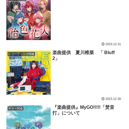
2023.12.31
楽曲提供 夏川椎菜 「 Bluff
レコーディング関連
2」
2023.12.30
『楽曲提供』MyGO!!!!!「焚音
ギター関連
打」について