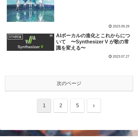
2023.09.29
AIボーカルの進化とこれからにつ
DTM関連
いて 〜Synthesizer V が歌の常
識を変える〜
2023.07.27
次のページ
次
1
2
5
へ