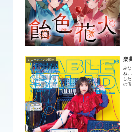
楽曲
レコーディング関連
みな
ね。
した
の倍