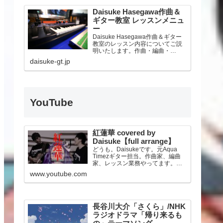
Daisuke Hasegawa作曲＆
ギター教室 レッスンメニュ
ー
Daisuke Hasegawa作曲＆ギター
教室のレッスン内容についてご説
明いたします。作曲・編曲・
DTM、そしてギター、ライブアレ
daisuke-gt.jp
ンジ、機材サポートまで。オンラ
インレッスンにも対応いたしま
す。
YouTube
紅蓮華 covered by
Daisuke【full arrange】
どうも。Daisukeです。元Aqua
Timezギター担当。作曲家、編曲
家、レッスン業務やってます。人
気TVアニメ「鬼滅の刃」のオープ
www.youtube.com
ニングテーマLiSAさんの『紅蓮
華』をフルアレンジでカバーして
みました！★DAISUKE公式
Twitte…
長谷川大介「さくら」/NHK
ラジオドラマ「帰り来るも