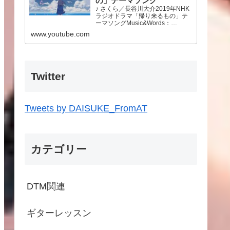
の」テーマソング
♪ さくら／長谷川大介2019年NHK
ラジオドラマ「帰り来るもの」テ
ーマソングMusic&Words：
Daisuke Hasegawa東日本大震災
www.youtube.com
から10年が経ちました。この先も
あの時のことを忘れず今できるこ
とをやっていこうと思います。故
郷…
Twitter
Tweets by DAISUKE_FromAT
カテゴリー
DTM関連
ギターレッスン