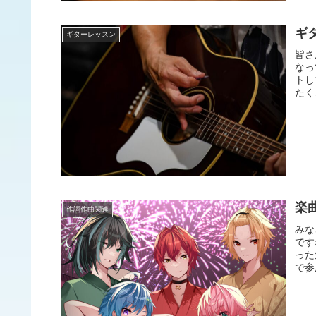
ギ
ギターレッスン
皆さ
なっ
トし
たく
楽
作詞作曲関連
みな
です
った
で参