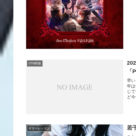
2
DTM関連
「P
早い
年は
じて
ど今
若
ギターレッスン