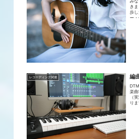
みな
きま
歩し
ー・
編
レコーディング関連
DT
楽曲
（実
りま