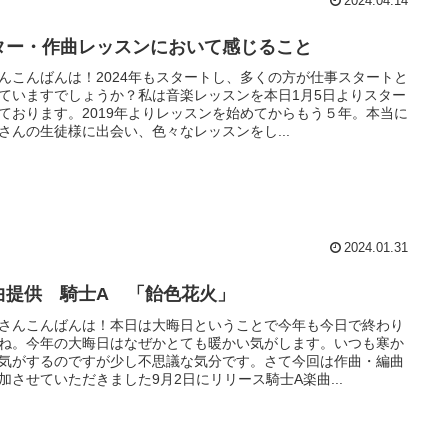
2024.04.14
ター・作曲レッスンにおいて感じること
んこんばんは！2024年もスタートし、多くの方が仕事スタートと
ていますでしょうか？私は音楽レッスンを本日1月5日よりスター
ております。2019年よりレッスンを始めてからもう５年。本当に
さんの生徒様に出会い、色々なレッスンをし...
2024.01.31
曲提供 騎士A 「飴色花火」
さんこんばんは！本日は大晦日ということで今年も今日で終わり
ね。今年の大晦日はなぜかとても暖かい気がします。いつも寒か
気がするのですが少し不思議な気分です。さて今回は作曲・編曲
加させていただきました9月2日にリリース騎士A楽曲...