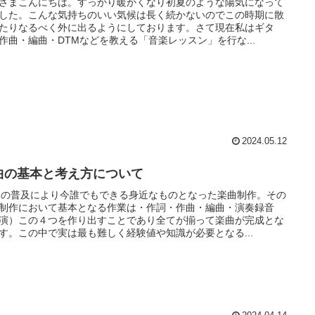
さまこんにちは。すっかり暖かくなり初夏のような陽気になって
した。こんな気持ちのいい気候は長く続かないのでこの時期に散
たりなるべく外に出るようにしております。さて現在私はギタ
作曲・編曲・DTMなどを教える「音楽レッスン」を行な...
2024.05.12
曲の基本と考え方について
Mの普及により今誰でもできる身近なものとなった楽曲制作。その
制作において基本となる作業は・作詞・作曲・編曲・演奏録音
演）この４つを作り出すことであり全てが揃って楽曲が完成とな
す。この中で実は最も難しく経験値や知識が必要となる...