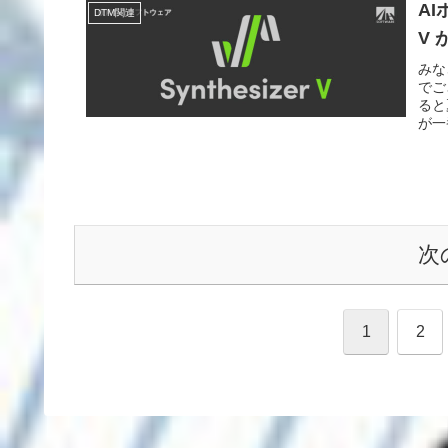
AI
DTM関連
V
みな
でご
ると
が一
次
1
2