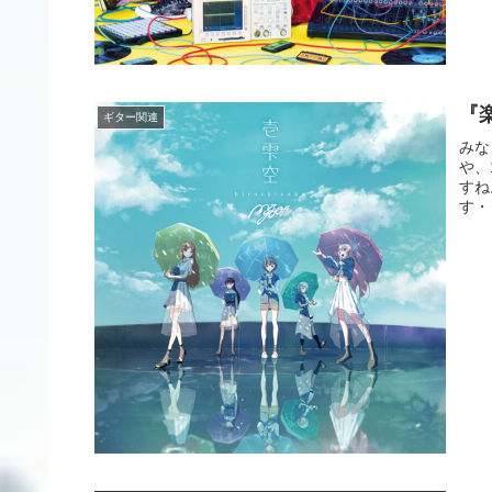
『楽
ギター関連
みな
や、
すね
す・