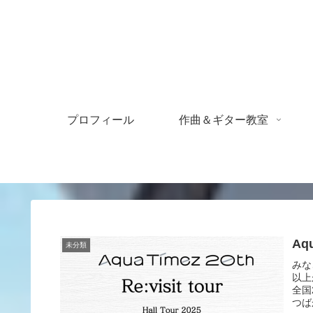
プロフィール
作曲＆ギター教室
Aq
未分類
みな
以上
全国
つば