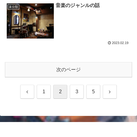
音楽のジャンルの話
未分類
2023.02.19
次のページ
前
次
1
2
3
5
へ
へ