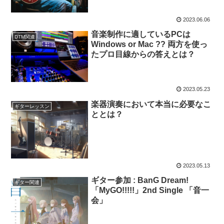
2023.06.06
音楽制作に適しているPCは
DTM関連
Windows or Mac ?? 両方を使っ
たプロ目線からの答えとは？
2023.05.23
楽器演奏において本当に必要なこ
ギターレッスン
ととは？
2023.05.13
ギター参加 : BanG Dream!
ギター関連
「MyGO!!!!!」2nd Single 「音一
会」