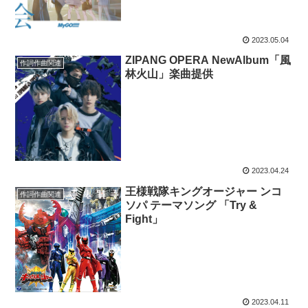
2023.05.04
ZIPANG OPERA NewAlbum「風
作詞作曲関連
林火山」楽曲提供
2023.04.24
王様戦隊キングオージャー ンコ
作詞作曲関連
ソパ テーマソング 「Try &
Fight」
2023.04.11