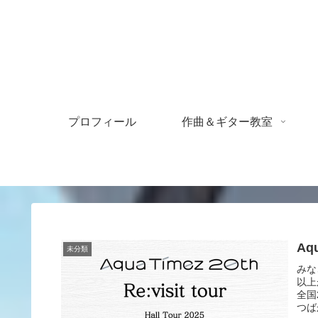
プロフィール
作曲＆ギター教室
Aq
未分類
みな
以上
全国
つば