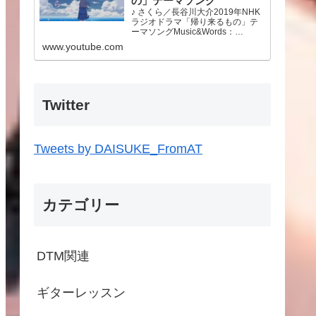
の」テーマソング
♪ さくら／長谷川大介2019年NHK
ラジオドラマ「帰り来るもの」テ
ーマソングMusic&Words：
Daisuke Hasegawa東日本大震災
www.youtube.com
から10年が経ちました。この先も
あの時のことを忘れず今できるこ
とをやっていこうと思います。故
郷…
Twitter
Tweets by DAISUKE_FromAT
カテゴリー
DTM関連
ギターレッスン