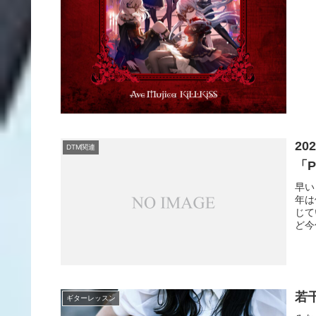
2
DTM関連
「P
早い
年は
じて
ど今
若
ギターレッスン