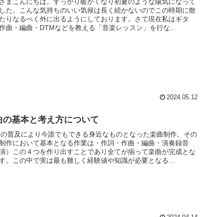
さまこんにちは。すっかり暖かくなり初夏のような陽気になって
した。こんな気持ちのいい気候は長く続かないのでこの時期に散
たりなるべく外に出るようにしております。さて現在私はギタ
作曲・編曲・DTMなどを教える「音楽レッスン」を行な...
2024.05.12
曲の基本と考え方について
Mの普及により今誰でもできる身近なものとなった楽曲制作。その
制作において基本となる作業は・作詞・作曲・編曲・演奏録音
演）この４つを作り出すことであり全てが揃って楽曲が完成とな
す。この中で実は最も難しく経験値や知識が必要となる...