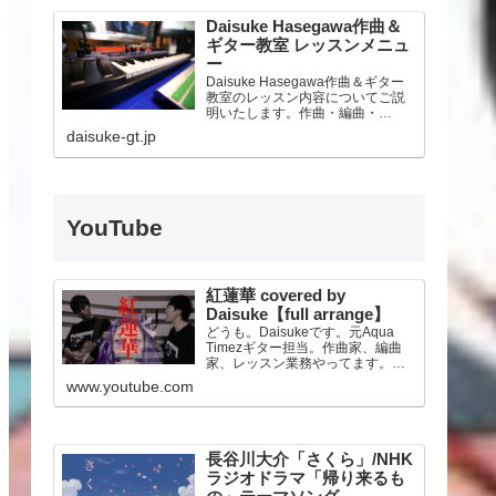
Daisuke Hasegawa作曲＆
ギター教室 レッスンメニュ
ー
Daisuke Hasegawa作曲＆ギター
教室のレッスン内容についてご説
明いたします。作曲・編曲・
DTM、そしてギター、ライブアレ
daisuke-gt.jp
ンジ、機材サポートまで。オンラ
インレッスンにも対応いたしま
す。
YouTube
紅蓮華 covered by
Daisuke【full arrange】
どうも。Daisukeです。元Aqua
Timezギター担当。作曲家、編曲
家、レッスン業務やってます。人
気TVアニメ「鬼滅の刃」のオープ
www.youtube.com
ニングテーマLiSAさんの『紅蓮
華』をフルアレンジでカバーして
みました！★DAISUKE公式
Twitte…
長谷川大介「さくら」/NHK
ラジオドラマ「帰り来るも