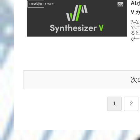
AI
DTM関連
V
みな
でご
ると
が一
次
1
2