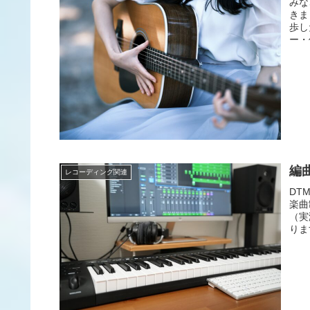
みな
きま
歩し
ー・
編
レコーディング関連
DT
楽曲
（実
りま