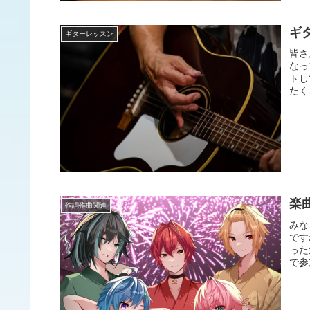
ギ
ギターレッスン
皆さ
なっ
トし
たく
楽
作詞作曲関連
みな
です
った
で参