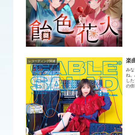
楽曲
レコーディング関連
みな
ね。
した
の倍