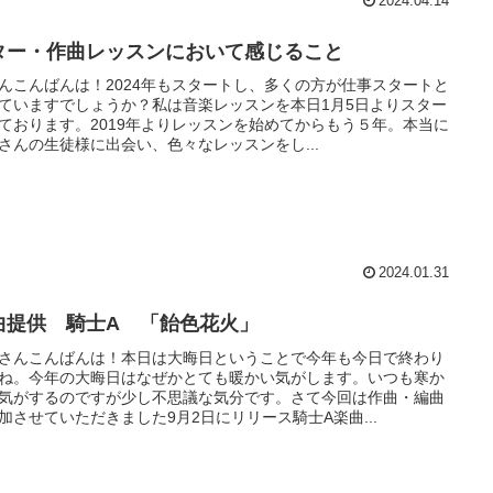
2024.04.14
ター・作曲レッスンにおいて感じること
んこんばんは！2024年もスタートし、多くの方が仕事スタートと
ていますでしょうか？私は音楽レッスンを本日1月5日よりスター
ております。2019年よりレッスンを始めてからもう５年。本当に
さんの生徒様に出会い、色々なレッスンをし...
2024.01.31
曲提供 騎士A 「飴色花火」
さんこんばんは！本日は大晦日ということで今年も今日で終わり
ね。今年の大晦日はなぜかとても暖かい気がします。いつも寒か
気がするのですが少し不思議な気分です。さて今回は作曲・編曲
加させていただきました9月2日にリリース騎士A楽曲...