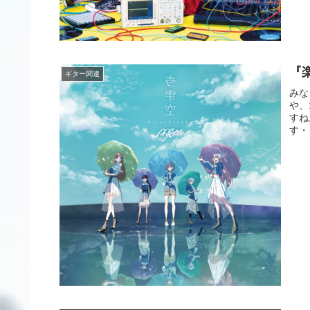
『楽
ギター関連
みな
や、
すね
す・