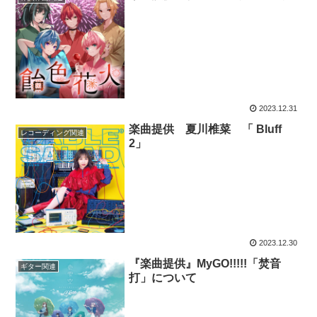
2023.12.31
楽曲提供 夏川椎菜 「 Bluff
レコーディング関連
2」
2023.12.30
『楽曲提供』MyGO!!!!!「焚音
ギター関連
打」について