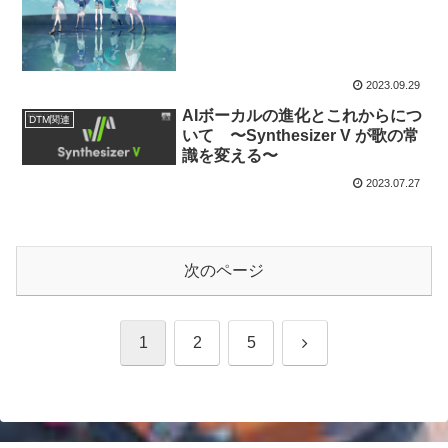
2023.09.29
AIボーカルの進化とこれからにつ
DTM関連
いて 〜Synthesizer V が歌の常
識を変える〜
2023.07.27
次のページ
次
1
2
5
へ